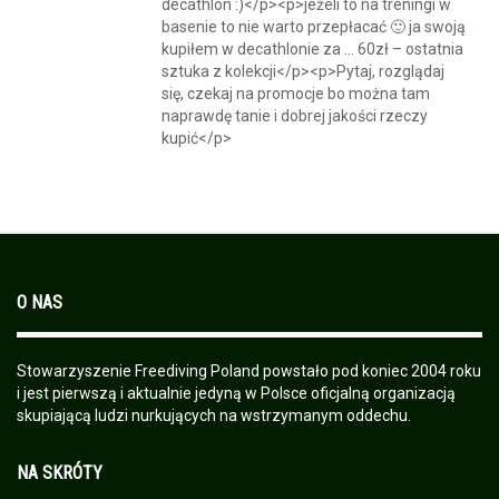
decathlon :)</p><p>jeżeli to na treningi w
basenie to nie warto przepłacać 🙂 ja swoją
kupiłem w decathlonie za … 60zł – ostatnia
sztuka z kolekcji</p><p>Pytaj, rozglądaj
się, czekaj na promocje bo można tam
naprawdę tanie i dobrej jakości rzeczy
kupić</p>
O NAS
Stowarzyszenie Freediving Poland powstało pod koniec 2004 roku
i jest pierwszą i aktualnie jedyną w Polsce oficjalną organizacją
skupiającą ludzi nurkujących na wstrzymanym oddechu.
NA SKRÓTY