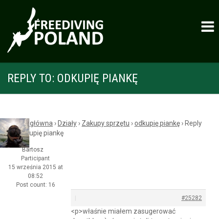
REPLY TO: ODKUPIĘ PIANKĘ
Strona główna
›
Działy
›
Zakupy sprzętu
›
odkupię piankę
›
Reply
To: odkupię piankę
Bartosz
Participant
15 września 2015 at
08:52
Post count: 16
|
#25282
<p>właśnie miałem zasugerować